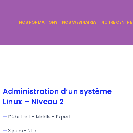
NOS FORMATIONS
NOS WEBINAIRES
NOTRE CENTRE
Administration d’un système
Linux – Niveau 2
—
Débutant - Middle - Expert
—
3 jours - 21 h